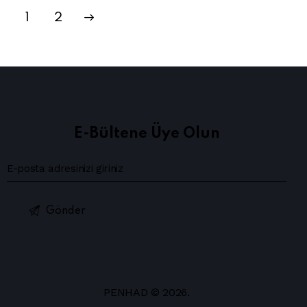
>
1
2
E-Bültene Üye Olun
PENHAD © 2026.